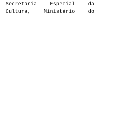
Secretaria Especial da 
Cultura, Ministério do 
Turismo, Governo Federal.
Festival das Marias - 
Festival Internacional das 
Artes no Feminino
De 18 a 25 de novembro de 
2021, a partir de São 
Bernardo do Campo e de São 
Paulo, Brasil.
Presencial
Dias 18 e 19/11, a partir 
das 17h
Câmara de Cultura Antonino 
Assumpção
Rua Marechal Deodoro, 
número 1.325, Centro