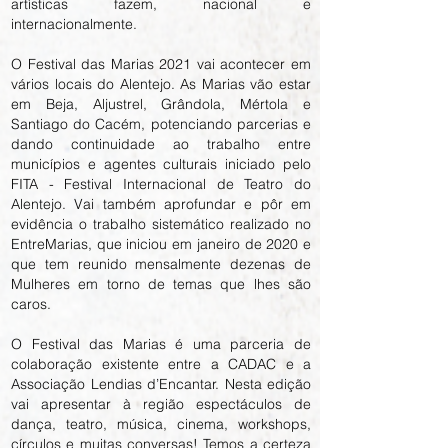
artísticas fazem, nacional e
internacionalmente.
O Festival das Marias 2021 vai acontecer em
vários locais do Alentejo. As Marias vão estar
em Beja, Aljustrel, Grândola, Mértola e
Santiago do Cacém, potenciando parcerias e
dando continuidade ao trabalho entre
municípios e agentes culturais iniciado pelo
FITA - Festival Internacional de Teatro do
Alentejo. Vai também aprofundar e pôr em
evidência o trabalho sistemático realizado no
EntreMarias, que iniciou em janeiro de 2020 e
que tem reunido mensalmente dezenas de
Mulheres em torno de temas que lhes são
caros.
O Festival das Marias é uma parceria de
colaboração existente entre a CADAC e a
Associação Lendias d’Encantar. Nesta edição
vai apresentar à região espectáculos de
dança, teatro, música, cinema, workshops,
círculos e muitas conversas! Temos a certeza