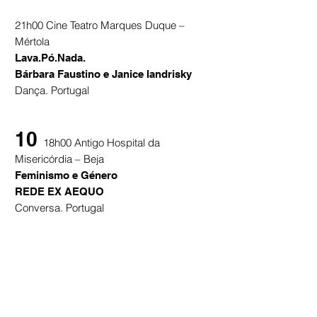
21h00 Cine Teatro Marques Duque –
Mértola
Lava.Pó.Nada.
Bárbara Faustino e Janice Iandrisky
Dança. Portugal
10
18h00 Antigo Hospital da
Misericórdia – Beja
Feminismo e Género
REDE EX AEQUO
Conversa. Portugal
21h00 Cine Granadeiro – Mértola
Lava.Pó.Nada.
Bárbara Faustino e Janice Iandrisky
Dança. Portugal